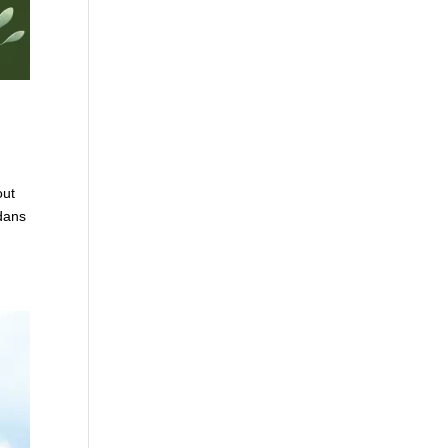
out
 dans