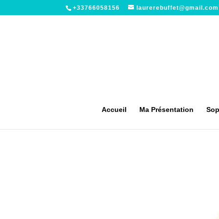
+33766058156
laurerebuffet@gmail.com
Accueil
Ma Présentation
Sop